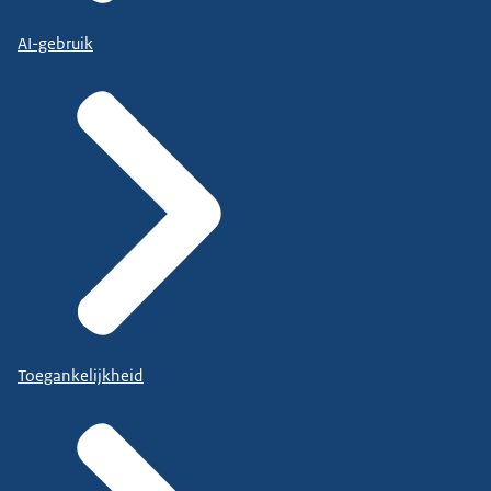
AI-gebruik
Toegankelijkheid