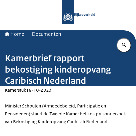
Naar de homepage van Rijksoverheid
Rijksoverheid
Home
Documenten
Vu
Kamerbrief rapport
bekostiging kinderopvang
Caribisch Nederland
Kamerstuk
18-10-2023
Minister Schouten (Armoedebeleid, Participatie en
Pensioenen) stuurt de Tweede Kamer het kostprijsonderzoek
van Bekostiging Kinderopvang Caribisch Nederland.