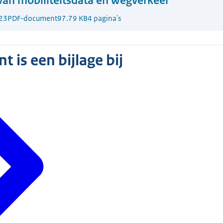
van mobiliteitsdata en wegverkeer
23
PDF-document
97.79 KB
4 pagina's
 is een bijlage bij