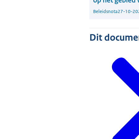
op het gebied 
Beleidsnota
27-10-20
Dit document