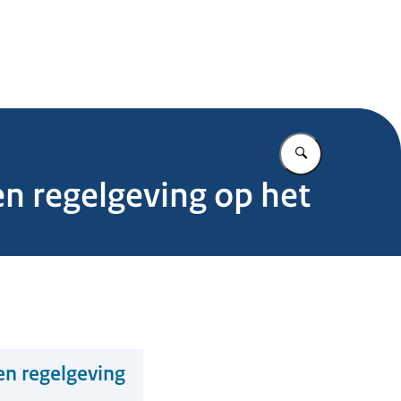
.nl
Vul in wat u z
en regelgeving op het
en regelgeving