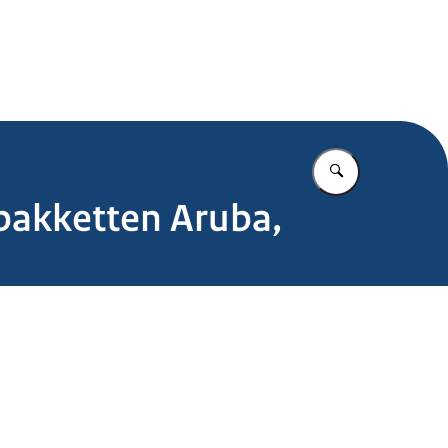
.nl
Vul in wat u z
pakketten Aruba,