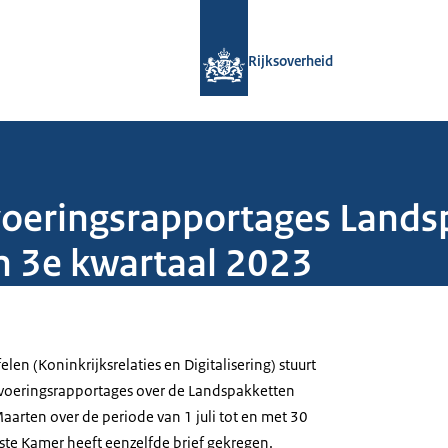
Naar de homepage van Rijksoverheid
Rijksoverheid
voeringsrapportages Lands
n 3e kwartaal 2023
elen (Koninkrijksrelaties en Digitalisering) stuurt
voeringsrapportages over de Landspakketten
aarten over de periode van 1 juli tot en met 30
te Kamer heeft eenzelfde brief gekregen.