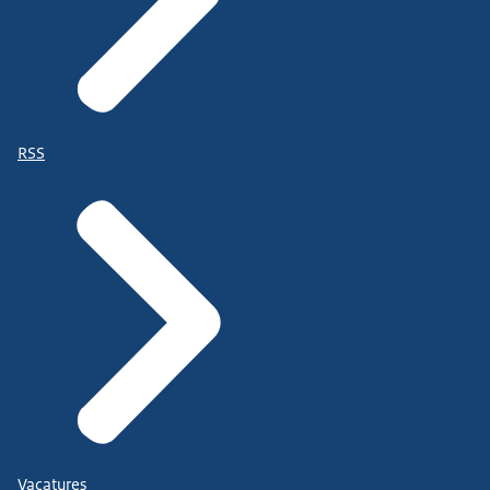
RSS
Vacatures