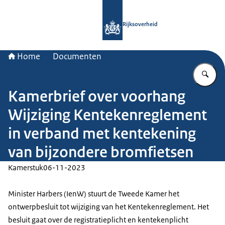
Naar de homepage van Rijksoverheid
Rijksoverheid
Home
Documenten
Vu
Kamerbrief over voorhang
Wijziging Kentekenreglement
in verband met kentekening
van bijzondere bromfietsen
Kamerstuk
06-11-2023
Minister Harbers (IenW) stuurt de Tweede Kamer het
ontwerpbesluit tot wijziging van het Kentekenreglement. Het
besluit gaat over de registratieplicht en kentekenplicht