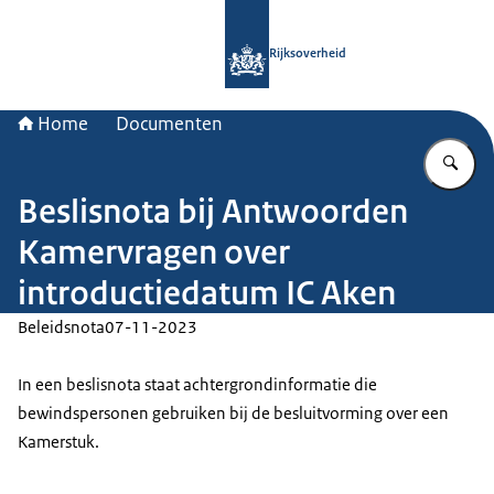
Naar de homepage van Rijksoverheid
Rijksoverheid
Home
Documenten
Vu
Beslisnota bij Antwoorden
Kamervragen over
introductiedatum IC Aken
Beleidsnota
07-11-2023
In een beslisnota staat achtergrondinformatie die
bewindspersonen gebruiken bij de besluitvorming over een
Kamerstuk.