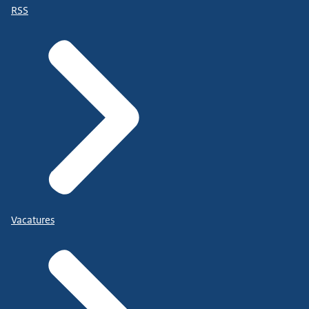
RSS
Vacatures