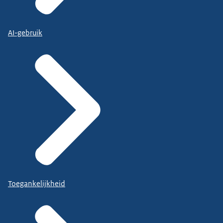
AI-gebruik
Toegankelijkheid