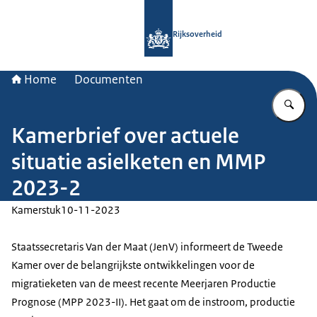
Naar de homepage van Rijksoverheid
Rijksoverheid
Home
Documenten
Vu
Kamerbrief over actuele
situatie asielketen en MMP
2023-2
Kamerstuk
10-11-2023
Staatssecretaris Van der Maat (JenV) informeert de Tweede
Kamer over de belangrijkste ontwikkelingen voor de
migratieketen van de meest recente Meerjaren Productie
Prognose (MPP 2023-II). Het gaat om de instroom, productie