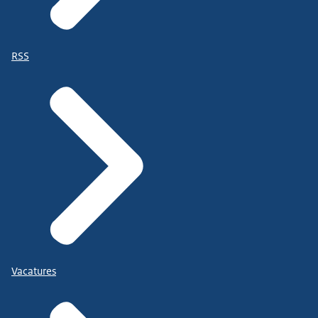
RSS
Vacatures