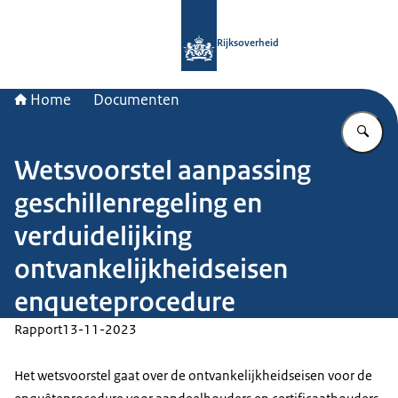
Naar de homepage van Rijksoverheid
Rijksoverheid
Home
Documenten
Vu
Wetsvoorstel aanpassing
geschillenregeling en
verduidelijking
ontvankelijkheidseisen
enqueteprocedure
Rapport
13-11-2023
Het wetsvoorstel gaat over de ontvankelijkheidseisen voor de