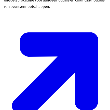
enquêteprocedure voor aandeelhouders en certificaathouders
van beursvennootschappen.