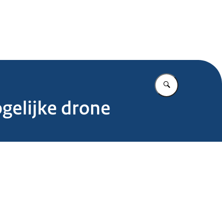
.nl
Vul in wat u z
ogelijke drone