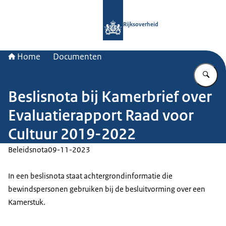
Naar de homepage van Rijksoverheid
Rijksoverheid
Home
Documenten
Vu
Beslisnota bij Kamerbrief over
Evaluatierapport Raad voor
Cultuur 2019-2022
Beleidsnota
09-11-2023
In een beslisnota staat achtergrondinformatie die
bewindspersonen gebruiken bij de besluitvorming over een
Kamerstuk.