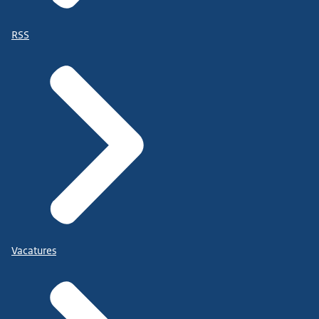
RSS
Vacatures