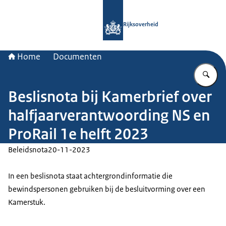
Naar de homepage van Rijksoverheid
Rijksoverheid
Home
Documenten
Vu
Beslisnota bij Kamerbrief over
halfjaarverantwoording NS en
ProRail 1e helft 2023
Beleidsnota
20-11-2023
In een beslisnota staat achtergrondinformatie die
bewindspersonen gebruiken bij de besluitvorming over een
Kamerstuk.