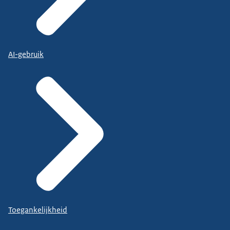
AI-gebruik
Toegankelijkheid