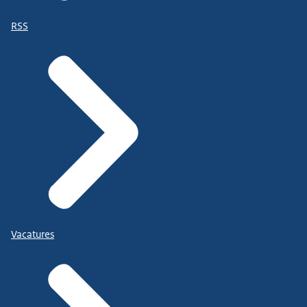
RSS
Vacatures