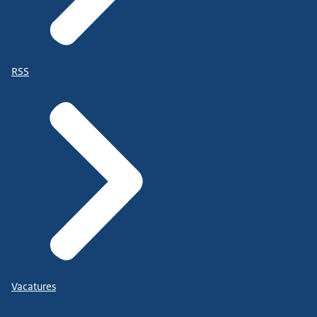
RSS
Vacatures