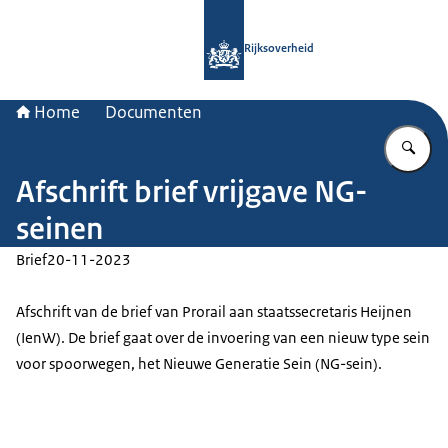
Naar de homepage van Rijksoverheid
Rijksoverheid
Home
Documenten
Vu
Afschrift brief vrijgave NG-
seinen
Brief
20-11-2023
Afschrift van de brief van Prorail aan staatssecretaris Heijnen
(IenW). De brief gaat over de invoering van een nieuw type sein
voor spoorwegen, het Nieuwe Generatie Sein (NG-sein).