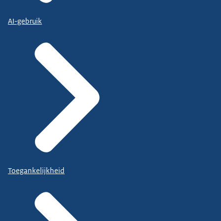
AI-gebruik
Toegankelijkheid