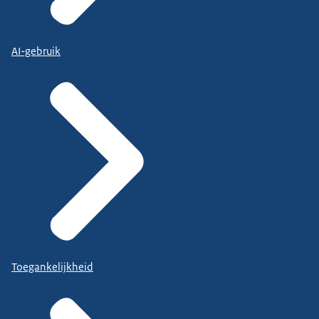
AI-gebruik
Toegankelijkheid