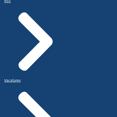
RSS
Vacatures