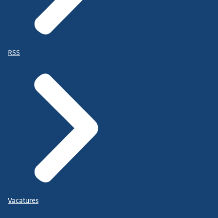
RSS
Vacatures