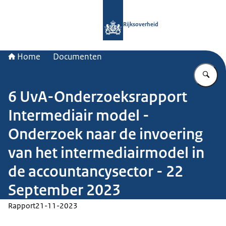
Naar de homepage van Rijksoverheid
Rijksoverheid
Home
Documenten
Vu
6 UvA-Onderzoeksrapport
Intermediair model -
Onderzoek naar de invoering
van het intermediairmodel in
de accountancysector - 22
September 2023
Rapport
21-11-2023