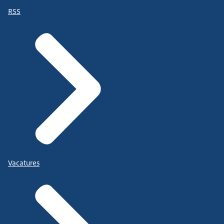
RSS
Vacatures