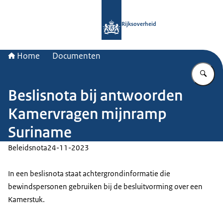
Naar de homepage van Rijksoverheid
Rijksoverheid
Home
Documenten
Vu
Beslisnota bij antwoorden
Kamervragen mijnramp
Suriname
Beleidsnota
24-11-2023
In een beslisnota staat achtergrondinformatie die
bewindspersonen gebruiken bij de besluitvorming over een
Kamerstuk.