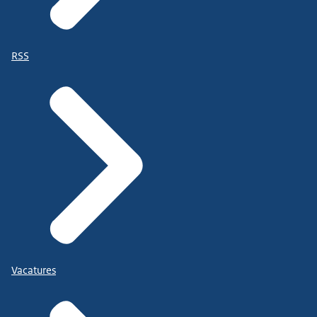
RSS
Vacatures