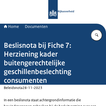
Naar de homepage van Rijksoverheid
Rijksoverheid
Home
Documenten
Vu
Beslisnota bij Fiche 7:
Herziening kader
buitengerechtelijke
geschillenbeslechting
consumenten
Beleidsnota
28-11-2023
In een beslisnota staat achtergrondinformatie die