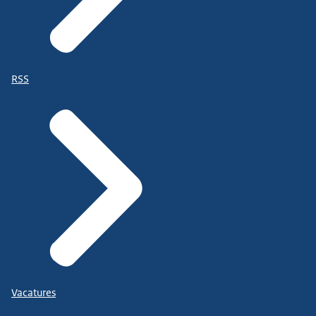
RSS
Vacatures