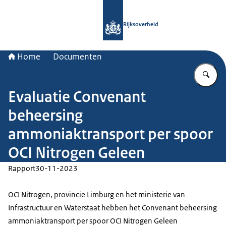
Naar de homepage van Rijksoverheid
Rijksoverheid
Home
Documenten
Vu
Evaluatie Convenant
beheersing
ammoniaktransport per spoor
OCI Nitrogen Geleen
Rapport
30-11-2023
OCI Nitrogen, provincie Limburg en het ministerie van
Infrastructuur en Waterstaat hebben het Convenant beheersing
ammoniaktransport per spoor OCI Nitrogen Geleen