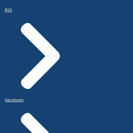
RSS
Vacatures