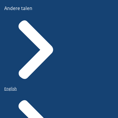
Andere talen
English