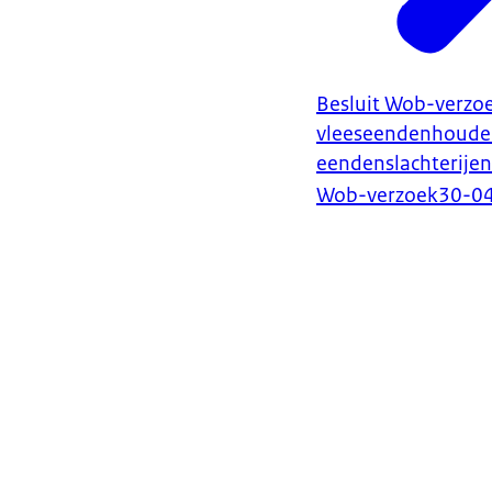
Besluit Wob-verzoe
vleeseendenhouder
eendenslachterijen
Wob-verzoek
30-0