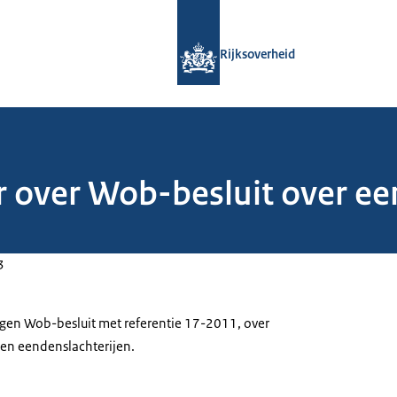
Naar de homepage van Rijksoverheid
Rijksoverheid
r over Wob-besluit over e
3
egen Wob-besluit met referentie 17-2011, over
en eendenslachterijen.