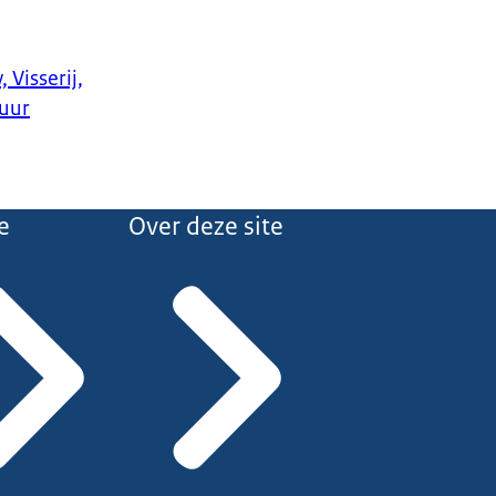
 Visserij,
uur
e
Over deze site