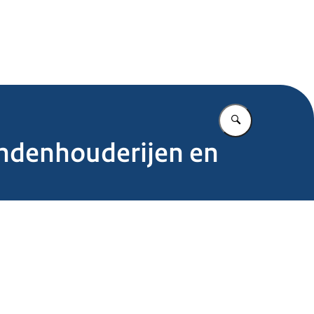
.nl
Vul in wat u z
endenhouderijen en