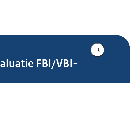
.nl
Vul in wat u z
aluatie FBI/VBI-