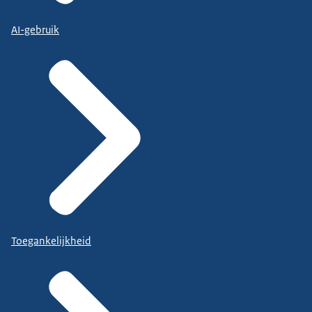
AI-gebruik
Toegankelijkheid