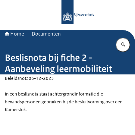
Naar de homepage van Rijksoverheid
Rijksoverheid
Home
Documenten
Vu
Beslisnota bij fiche 2 -
Aanbeveling leermobiliteit
Beleidsnota
06-12-2023
In een beslisnota staat achtergrondinformatie die
bewindspersonen gebruiken bij de besluitvorming over een
Kamerstuk.