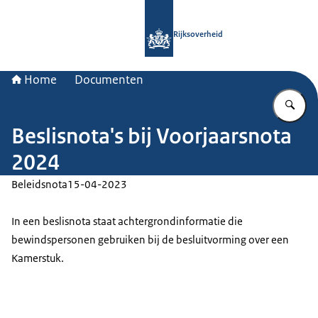
Naar de homepage van Rijksoverheid
Rijksoverheid
Home
Documenten
Vu
Beslisnota's bij Voorjaarsnota
2024
Beleidsnota
15-04-2023
In een beslisnota staat achtergrondinformatie die
bewindspersonen gebruiken bij de besluitvorming over een
Kamerstuk.