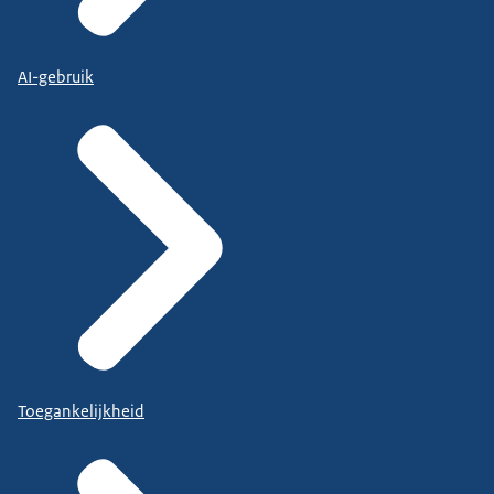
AI-gebruik
Toegankelijkheid