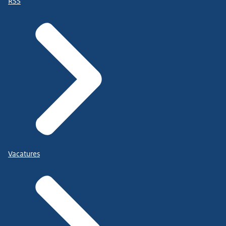
RSS
Vacatures