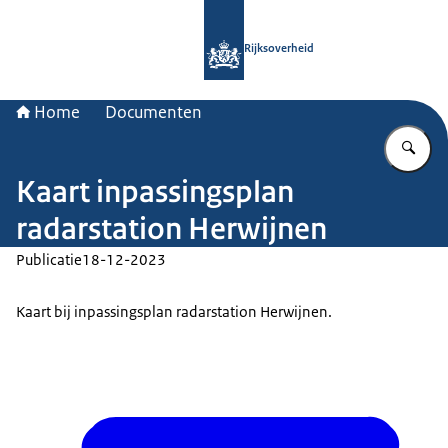
Naar de homepage van Rijksoverheid
Rijksoverheid
Home
Documenten
Vu
Kaart inpassingsplan
radarstation Herwijnen
Publicatie
18-12-2023
Kaart bij inpassingsplan radarstation Herwijnen.