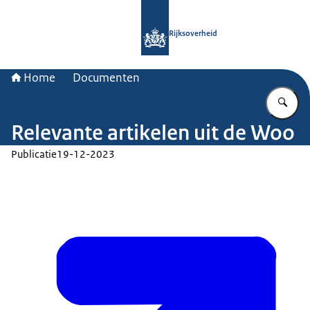
Naar de homepage van Rijksoverheid
Rijksoverheid
Home
Documenten
Vu
Relevante artikelen uit de Woo
Publicatie
19-12-2023