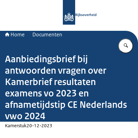
Naar de homepage van Rijksoverheid
Rijksoverheid
Home
Documenten
Vu
Aanbiedingsbrief bij
antwoorden vragen over
Kamerbrief resultaten
examens vo 2023 en
afnametijdstip CE Nederlands
vwo 2024
Kamerstuk
20-12-2023