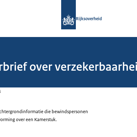
Naar de homepage van Rijksoverheid
Rijksoverheid
rbrief over verzekerbaarhe
4
 achtergrondinformatie die bewindspersonen
tvorming over een Kamerstuk.