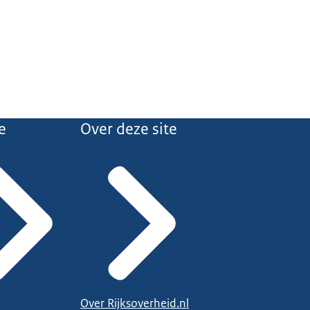
e
Over deze site
Over Rijksoverheid.nl