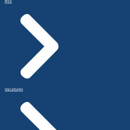
RSS
Vacatures