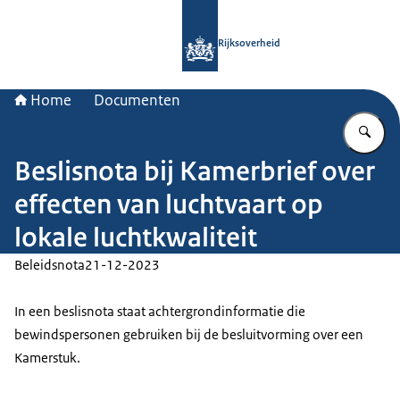
Naar de homepage van Rijksoverheid
Rijksoverheid
Home
Documenten
Vu
Beslisnota bij Kamerbrief over
effecten van luchtvaart op
lokale luchtkwaliteit
Beleidsnota
21-12-2023
In een beslisnota staat achtergrondinformatie die
bewindspersonen gebruiken bij de besluitvorming over een
Kamerstuk.