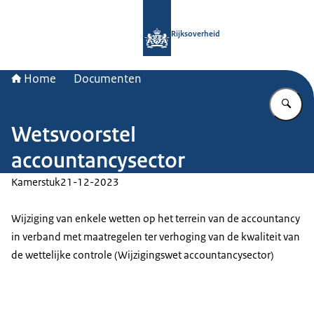
Naar de homepage van Rijksoverheid
Rijksoverheid
Home
Documenten
Vu
Wetsvoorstel
accountancysector
Kamerstuk
21-12-2023
Wijziging van enkele wetten op het terrein van de accountancy
in verband met maatregelen ter verhoging van de kwaliteit van
de wettelijke controle (Wijzigingswet accountancysector)