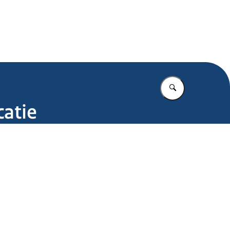
.nl
Vul in wat u z
catie