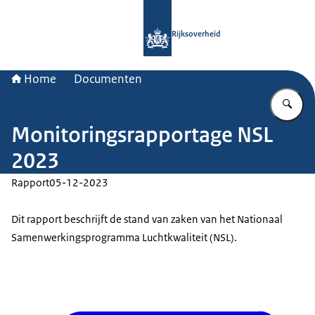
Naar de homepage van Rijksoverheid
Rijksoverheid
Home
Documenten
Vu
Monitoringsrapportage NSL
2023
Rapport
05-12-2023
Dit rapport beschrijft de stand van zaken van het Nationaal
Samenwerkingsprogramma Luchtkwaliteit (NSL).