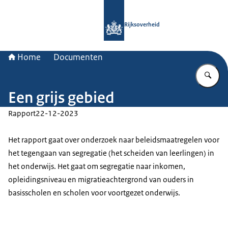
Naar de homepage van Rijksoverheid
Rijksoverheid
Home
Documenten
Vu
Een grijs gebied
Rapport
22-12-2023
Het rapport gaat over onderzoek naar beleidsmaatregelen voor
het tegengaan van segregatie (het scheiden van leerlingen) in
het onderwijs. Het gaat om segregatie naar inkomen,
opleidingsniveau en migratieachtergrond van ouders in
basisscholen en scholen voor voortgezet onderwijs.