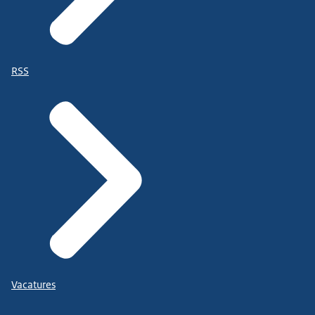
RSS
Vacatures