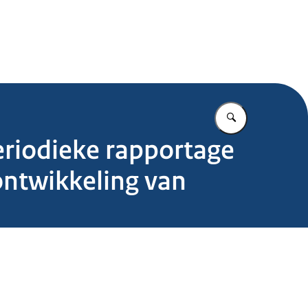
.nl
Vul in wat u z
eriodieke rapportage
ontwikkeling van