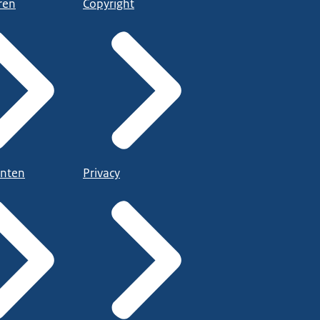
ren
Copyright
nten
Privacy