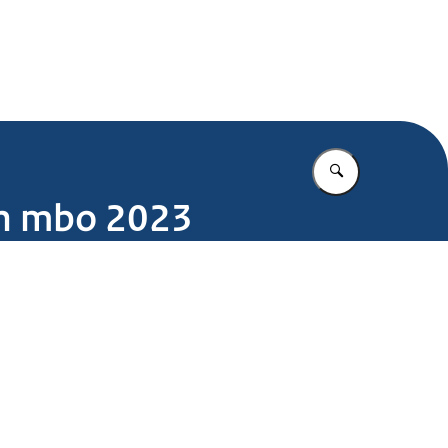
.nl
Vul in wat u z
en mbo 2023