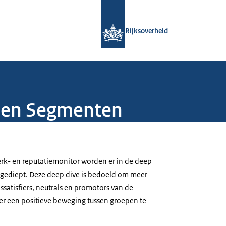
Naar de homepage van Rijksoverheid
Rijksoverheid
pen Segmenten
rk- en reputatiemonitor worden er in de deep
itgediept. Deze deep dive is bedoeld om meer
dissatisfiers, neutrals en promotors van de
 er een positieve beweging tussen groepen te