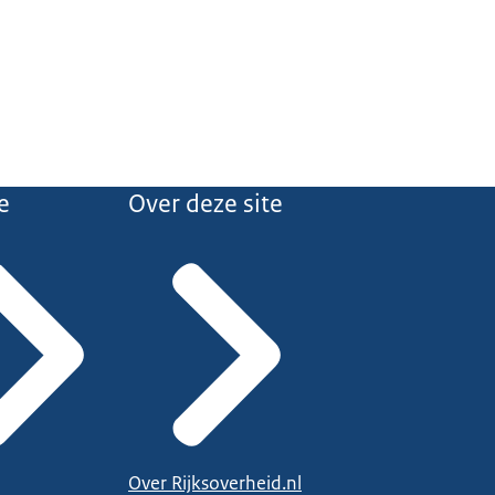
e
Over deze site
Over Rijksoverheid.nl