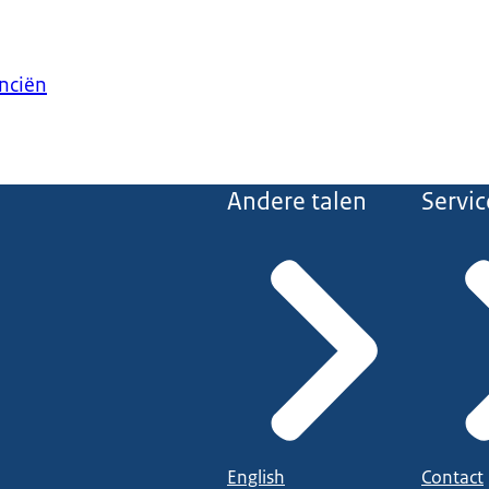
anciën
Andere talen
Servic
English
Contact