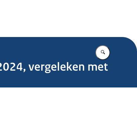
.nl
Vul in wat u z
 2024, vergeleken met