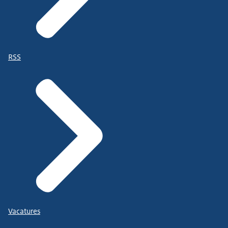
RSS
Vacatures