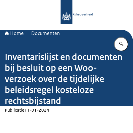
Naar de homepage van Rijksoverheid
Rijksoverheid
Home
Documenten
Vu
Inventarislijst en documenten
bij besluit op een Woo-
verzoek over de tijdelijke
beleidsregel kosteloze
rechtsbijstand
Publicatie
11-01-2024