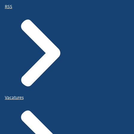
RSS
Vacatures