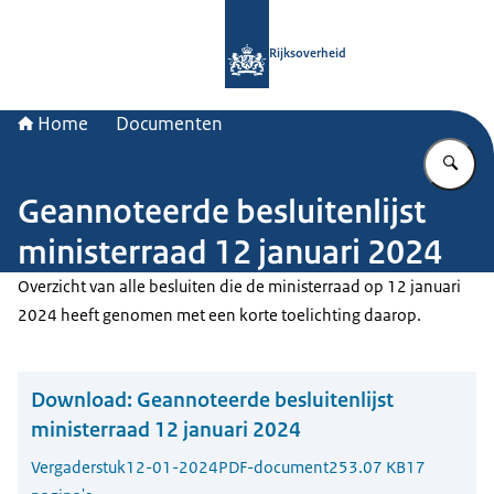
Naar de homepage van Rijksoverheid
Rijksoverheid
Home
Documenten
Vu
Geannoteerde besluitenlijst
ministerraad 12 januari 2024
Overzicht van alle besluiten die de ministerraad op 12 januari
2024 heeft genomen met een korte toelichting daarop.
Download:
Geannoteerde besluitenlijst
ministerraad 12 januari 2024
Vergaderstuk
12-01-2024
PDF-document
253.07 KB
17