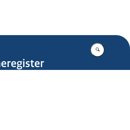
.nl
Vul in wat u z
eregister