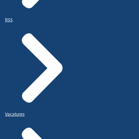
RSS
Vacatures