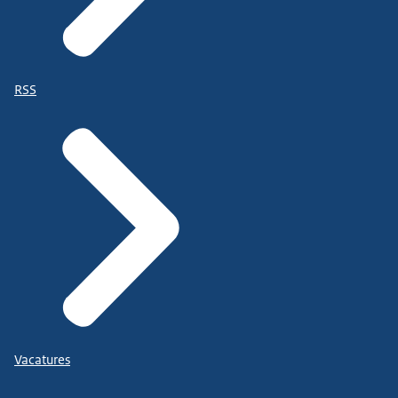
RSS
Vacatures