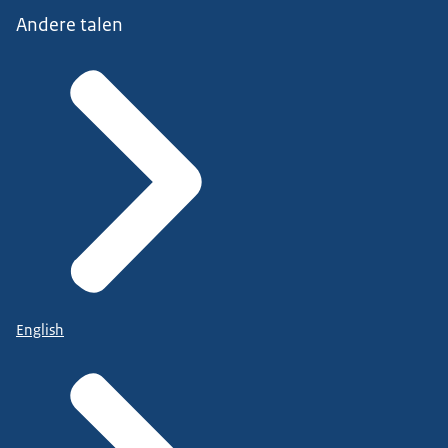
Andere talen
English