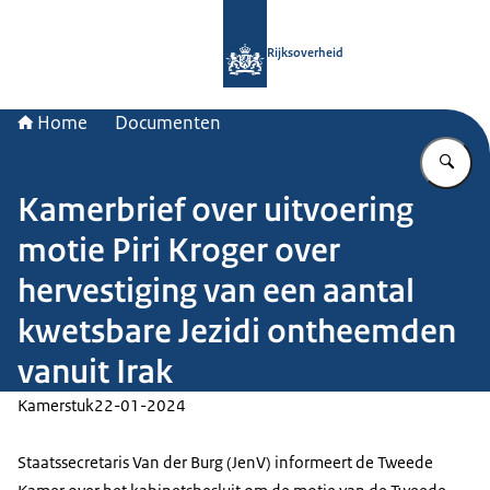
Naar de homepage van Rijksoverheid
Rijksoverheid
Home
Documenten
Vu
Kamerbrief over uitvoering
motie Piri Kroger over
hervestiging van een aantal
kwetsbare Jezidi ontheemden
vanuit Irak
Kamerstuk
22-01-2024
Staatssecretaris Van der Burg (JenV) informeert de Tweede