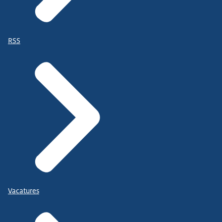
RSS
Vacatures