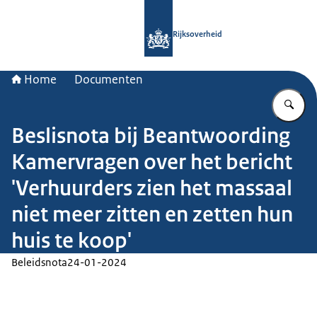
Naar de homepage van Rijksoverheid
Rijksoverheid
Home
Documenten
Vu
Beslisnota bij Beantwoording
Kamervragen over het bericht
'Verhuurders zien het massaal
niet meer zitten en zetten hun
huis te koop'
Beleidsnota
24-01-2024