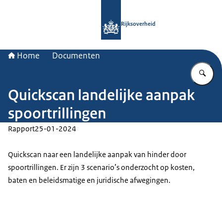
Naar de homepage van Rijksoverheid
Rijksoverheid
Home
Documenten
Vu
Quickscan landelijke aanpak
spoortrillingen
Rapport
25-01-2024
Quickscan naar een landelijke aanpak van hinder door
spoortrillingen. Er zijn 3 scenario’s onderzocht op kosten,
baten en beleidsmatige en juridische afwegingen.