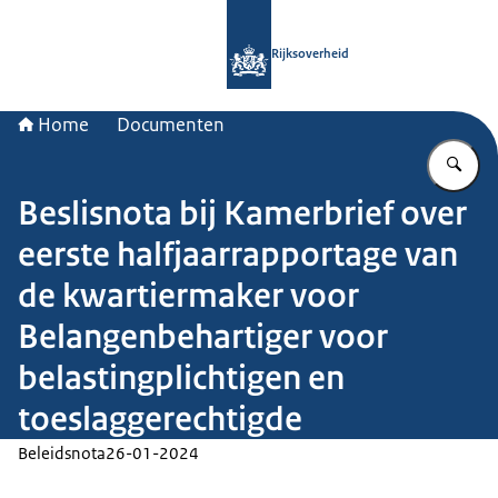
Naar de homepage van Rijksoverheid
Rijksoverheid
Home
Documenten
Vu
Beslisnota bij Kamerbrief over
eerste halfjaarrapportage van
de kwartiermaker voor
Belangenbehartiger voor
belastingplichtigen en
toeslaggerechtigde
Beleidsnota
26-01-2024