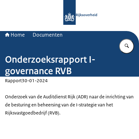
Naar de homepage van Rijksoverheid
Rijksoverheid
Home
Documenten
Vu
Onderzoeksrapport I-
governance RVB
Rapport
30-01-2024
Onderzoek van de Auditdienst Rijk (ADR) naar de inrichting van
de besturing en beheersing van de I-strategie van het
Rijksvastgoedbedrijf (RVB).