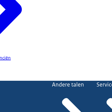
anciën
Andere talen
Servic