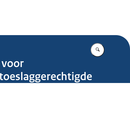
.nl
Vul in wat u z
 voor
 toeslaggerechtigde